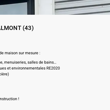
MALMONT (43)
 de maison sur mesure :
ce, menuiseries, salles de bains…
iques et environnementales RE2020
ière)
struction !