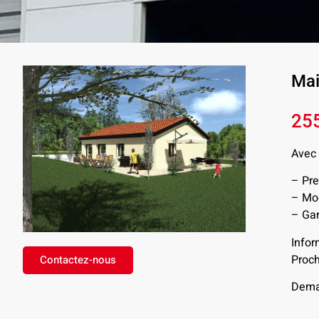
Mai
25
Avec 
– Pre
– Mod
– Gar
Infor
Proch
Contactez-nous
Deman