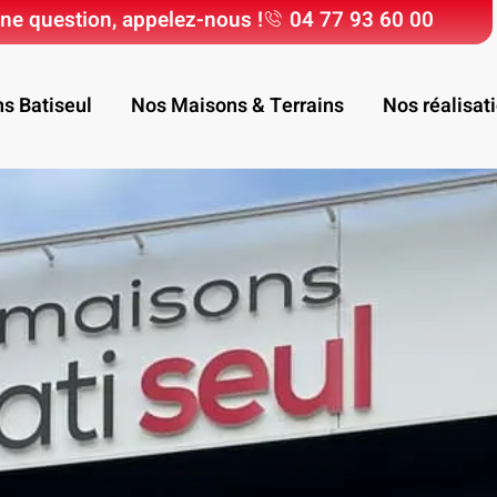
ne question, appelez-nous !
04 77 93 60 00
ns Batiseul
Nos Maisons & Terrains
Nos réalisat