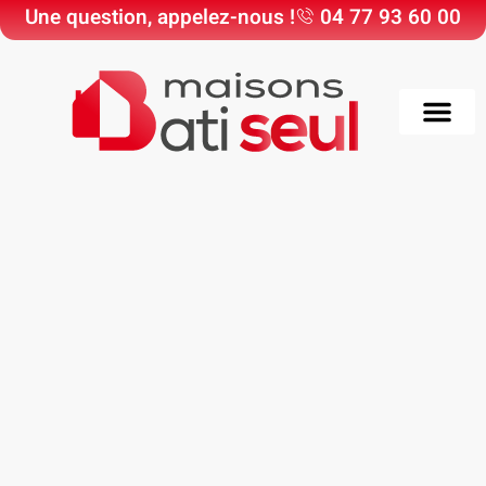
Une question, appelez-nous !
04 77 93 60 00
Choisir Maisons Bati
Nos Maisons & Ter
Nos réali