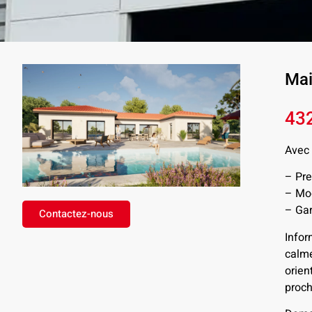
Mai
43
Avec 
– Pre
– Mod
– Gar
Contactez-nous
Infor
calm
orie
proc