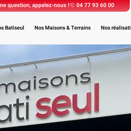
ne question, appelez-nous !
04 77 93 60 00
ns Batiseul
Nos Maisons & Terrains
Nos réalisat