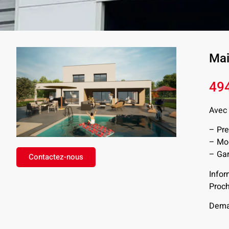
Mai
49
Avec 
– Pre
– Mod
– Gar
Contactez-nous
Infor
Proch
Deman