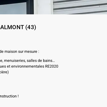
-MALMONT (43)
 de maison sur mesure :
ce, menuiseries, salles de bains…
iques et environnementales RE2020
ière)
struction !