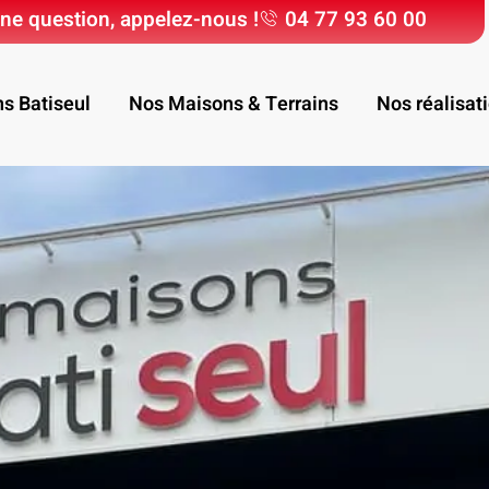
ne question, appelez-nous !
04 77 93 60 00
ns Batiseul
Nos Maisons & Terrains
Nos réalisat