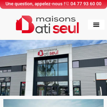
Une question, appelez-nous !
04 77 93 60 00
Choisir Maisons Bati
Nos Maisons & Ter
Nos réali