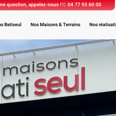
ne question, appelez-nous !
04 77 93 60 00
ns Batiseul
Nos Maisons & Terrains
Nos réalisat