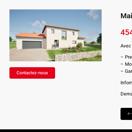
Mai
45
Avec 
– Pre
– Mod
– Gar
Contactez-nous
Infor
Deman