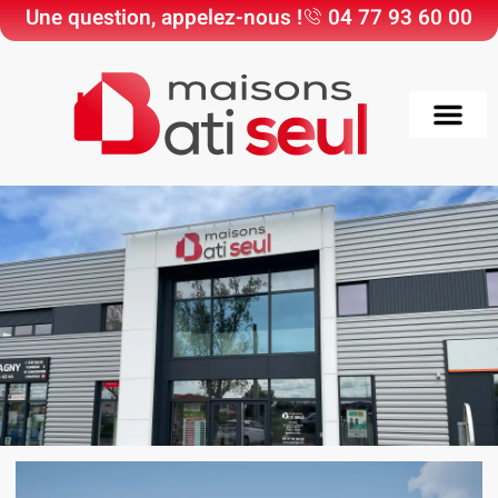
Une question, appelez-nous !
04 77 93 60 00
Choisir Maisons Bati
Nos Maisons & Ter
Nos réali