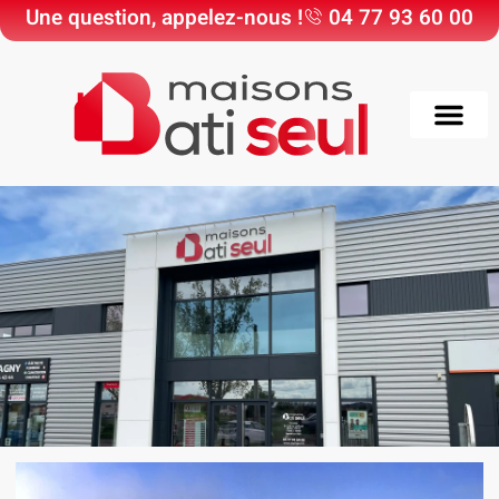
Une question, appelez-nous !
04 77 93 60 00
Choisir Maisons Bati
Nos Maisons & Ter
Nos réali