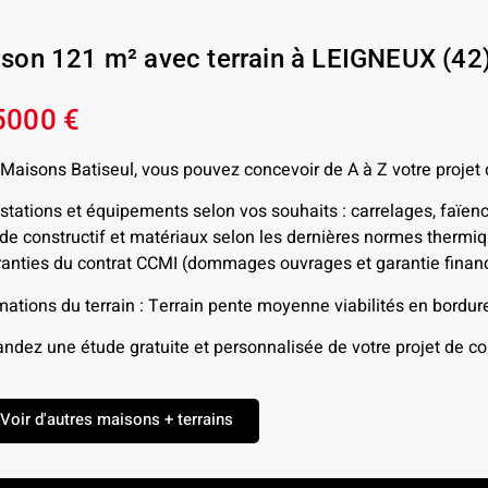
son 121 m² avec terrain à LEIGNEUX (42
5000 €
Maisons Batiseul, vous pouvez concevoir de A à Z votre projet
stations et équipements selon vos souhaits : carrelages, faïen
e constructif et matériaux selon les dernières normes therm
anties du contrat CCMI (dommages ouvrages et garantie financ
mations du terrain : Terrain pente moyenne viabilités en bordur
dez une étude gratuite et personnalisée de votre projet de con
Voir d'autres maisons + terrains