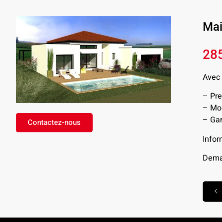
Mai
28
Avec 
– Pre
– Mod
– Gar
Contactez-nous
Infor
Deman