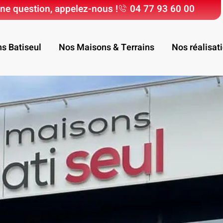
ne question, appelez-nous !
04 77 93 60 00
ns Batiseul
Nos Maisons & Terrains
Nos réalisat