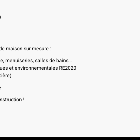
)
 de maison sur mesure :
ce, menuiseries, salles de bains…
iques et environnementales RE2020
ière)
e
struction !