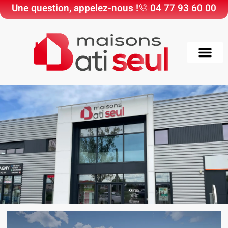
Une question, appelez-nous !
04 77 93 60 00
Choisir Maisons Bati
Nos Maisons & Ter
Nos réali