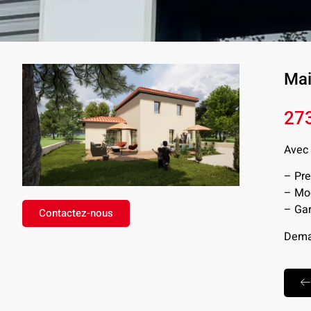
Mai
27
Avec 
– Pre
– Mod
– Gar
Contactez-nous
Deman