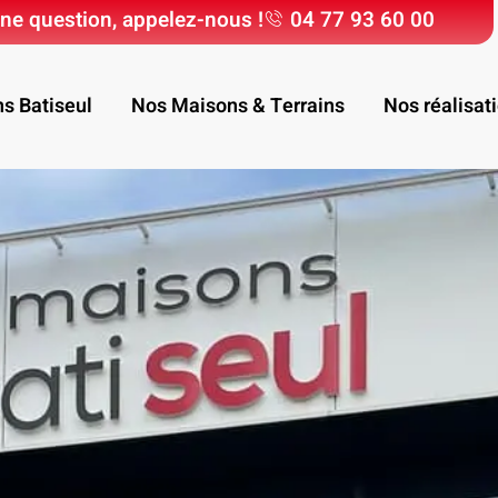
ne question, appelez-nous !
04 77 93 60 00
ns Batiseul
Nos Maisons & Terrains
Nos réalisat