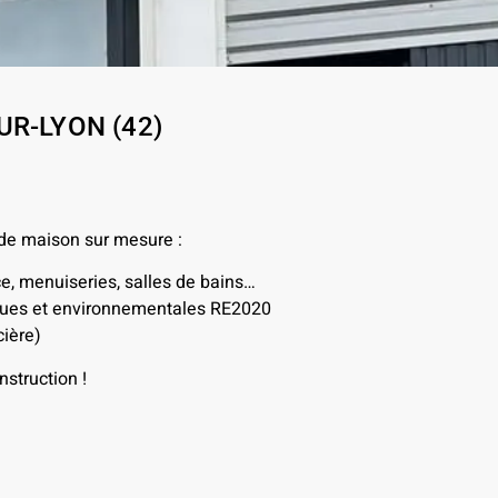
UR-LYON (42)
 de maison sur mesure :
ce, menuiseries, salles de bains…
iques et environnementales RE2020
ière)
struction !