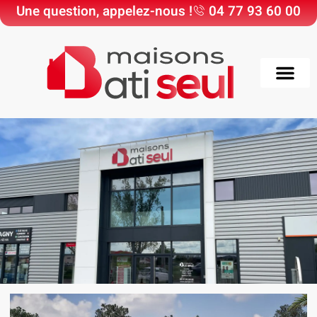
Une question, appelez-nous !
04 77 93 60 00
Choisir Maisons Bati
Nos Maisons & Ter
Nos réali