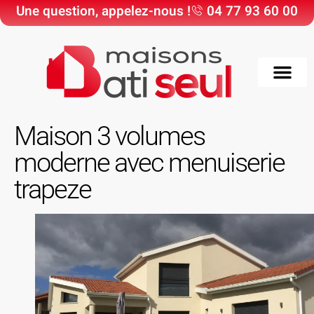
Une question, appelez-nous !
04 77 93 60 00
Choisir Maisons Bati
Nos Maisons & Ter
Nos réali
Maison 3 volumes
moderne avec menuiserie
trapeze